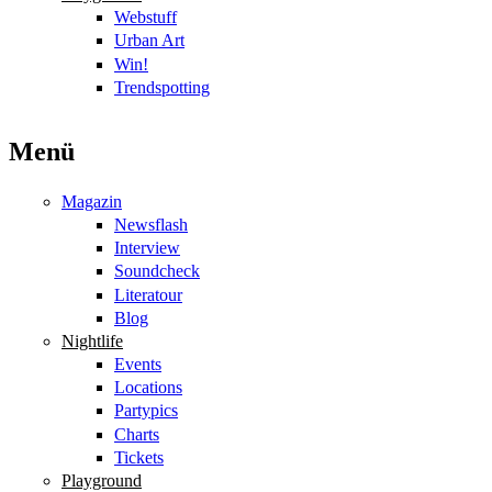
Webstuff
Urban Art
Win!
Trendspotting
Menü
Magazin
Newsflash
Interview
Soundcheck
Literatour
Blog
Nightlife
Events
Locations
Partypics
Charts
Tickets
Playground