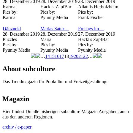
28. Dezember 2019
28. Dezember 2019
28. Dezember 2019
Karma
Hackl's ZapfBar
Atlantis Herbolzheim
Pics by:
Pics by:
Pics by:
Karma
Pyunity Media
Frank Fischer
Dänzneid
Marias Satur…
Freitags im…
28. Dezember 2019
28. Dezember 2019
27. Dezember 2019
Puzzles
Maria
Hackl's ZapfBar
Pics by:
Pics by:
Pics by:
Pyunity Media
Pyunity Media
Pyunity Media
…
14
15
16
17
18
19
20
21
22
…
Seiten
About subculture
Das Trendmagazin für Popkultur und Freizeitgestaltung.
Magazin
Hier findest Du alle bisherigen subculture Magazin Ausgaben, auch
aus den anderen Regionen.
archiv / e-paper