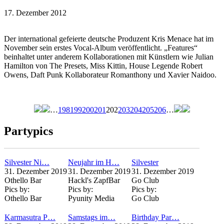
17. Dezember 2012
Der international gefeierte deutsche Produzent Kris Menace hat im
November sein erstes Vocal-Album veröffentlicht. „Features“
beinhaltet unter anderem Kollaborationen mit Künstlern wie Julian
Hamilton von The Presets, Miss Kittin, House Legende Robert
Owens, Daft Punk Kollaborateur Romanthony und Xavier Naidoo.
…
198
199
200
201
202
203
204
205
206
…
Seiten
Partypics
Silvester Ni…
Neujahr im H…
Silvester
31. Dezember 2019
31. Dezember 2019
31. Dezember 2019
Othello Bar
Hackl's ZapfBar
Go Club
Pics by:
Pics by:
Pics by:
Othello Bar
Pyunity Media
Go Club
Karmasutra P…
Samstags im…
Birthday Par…