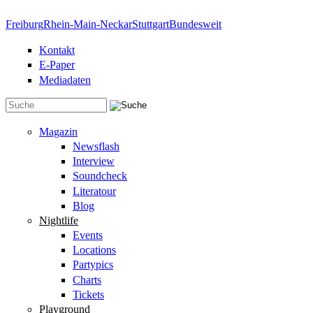
Direkt zum Inhalt
Freiburg
Rhein-Main-Neckar
Stuttgart
Bundesweit
Kontakt
E-Paper
Mediadaten
Suchformular
Magazin
Newsflash
Interview
Soundcheck
Literatour
Blog
Nightlife
Events
Locations
Partypics
Charts
Tickets
Playground