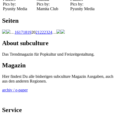
Pics by:
Pics by:
Pics by:
Pyunity Media
Mamita Club
Pyunity Media
Seiten
…
16
17
18
19
20
21
22
23
24
…
About subculture
Das Trendmagazin für Popkultur und Freizeitgestaltung.
Magazin
Hier findest Du alle bisherigen subculture Magazin Ausgaben, auch
aus den anderen Regionen.
archiv / e-paper
Service