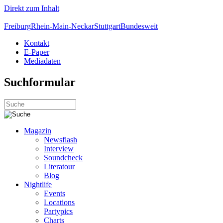
Direkt zum Inhalt
Freiburg
Rhein-Main-Neckar
Stuttgart
Bundesweit
Kontakt
E-Paper
Mediadaten
Suchformular
Magazin
Newsflash
Interview
Soundcheck
Literatour
Blog
Nightlife
Events
Locations
Partypics
Charts