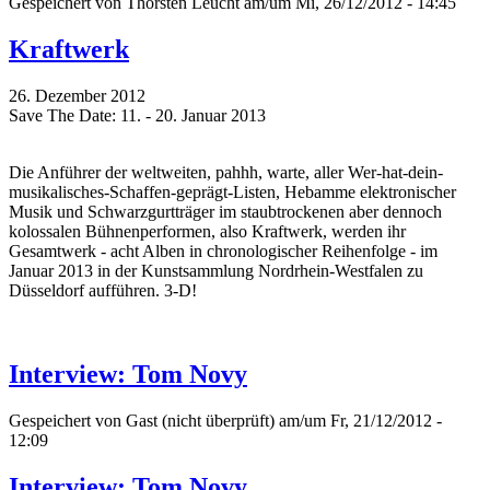
Gespeichert von
Thorsten Leucht
am/um Mi, 26/12/2012 - 14:45
Kraftwerk
26. Dezember 2012
Save The Date: 11. - 20. Januar 2013
Die Anführer der weltweiten, pahhh, warte, aller Wer-hat-dein-
musikalisches-Schaffen-geprägt-Listen, Hebamme elektronischer
Musik und Schwarzgurtträger im staubtrockenen aber dennoch
kolossalen Bühnenperformen, also Kraftwerk, werden ihr
Gesamtwerk - acht Alben in chronologischer Reihenfolge - im
Januar 2013 in der Kunstsammlung Nordrhein-Westfalen zu
Düsseldorf aufführen. 3-D!
Interview: Tom Novy
Gespeichert von
Gast (nicht überprüft)
am/um Fr, 21/12/2012 -
12:09
Interview: Tom Novy