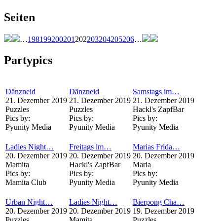
Seiten
…
198
199
200
201
202
203
204
205
206
…
Partypics
Dänzneid
Dänzneid
Samstags im…
21. Dezember 2019
21. Dezember 2019
21. Dezember 2019
Puzzles
Puzzles
Hackl's ZapfBar
Pics by:
Pics by:
Pics by:
Pyunity Media
Pyunity Media
Pyunity Media
Ladies Night…
Freitags im…
Marias Frida…
20. Dezember 2019
20. Dezember 2019
20. Dezember 2019
Mamita
Hackl's ZapfBar
Maria
Pics by:
Pics by:
Pics by:
Mamita Club
Pyunity Media
Pyunity Media
Urban Night…
Ladies Night…
Bierpong Cha…
20. Dezember 2019
20. Dezember 2019
19. Dezember 2019
Puzzles
Mamita
Puzzles