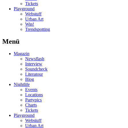
Tickets
Playground
Webstuff
Urban Art
Win!
Trendspotting
Menü
Magazin
Newsflash
Interview
Soundcheck
Literatour
Blog
Nightlife
Events
Locations
Partypics
Charts
Tickets
Playground
Webstuff
Urban Art