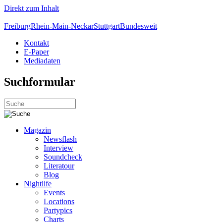
Direkt zum Inhalt
Freiburg
Rhein-Main-Neckar
Stuttgart
Bundesweit
Kontakt
E-Paper
Mediadaten
Suchformular
Magazin
Newsflash
Interview
Soundcheck
Literatour
Blog
Nightlife
Events
Locations
Partypics
Charts