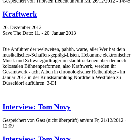
Gespeichert von
Thorsten Leucht
am/um Mi, 26/12/2012 - 14:45
Kraftwerk
26. Dezember 2012
Save The Date: 11. - 20. Januar 2013
Die Anführer der weltweiten, pahhh, warte, aller Wer-hat-dein-
musikalisches-Schaffen-geprägt-Listen, Hebamme elektronischer
Musik und Schwarzgurtträger im staubtrockenen aber dennoch
kolossalen Bühnenperformen, also Kraftwerk, werden ihr
Gesamtwerk - acht Alben in chronologischer Reihenfolge - im
Januar 2013 in der Kunstsammlung Nordrhein-Westfalen zu
Düsseldorf aufführen. 3-D!
Interview: Tom Novy
Gespeichert von
Gast (nicht überprüft)
am/um Fr, 21/12/2012 -
12:09
Interview: Tom Novy