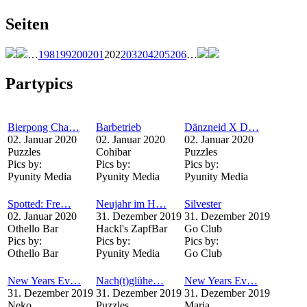
Seiten
…
198
199
200
201
202
203
204
205
206
…
Partypics
Bierpong Cha…
Barbetrieb
Dänzneid X D…
02. Januar 2020
02. Januar 2020
02. Januar 2020
Puzzles
Cohibar
Puzzles
Pics by:
Pics by:
Pics by:
Pyunity Media
Pyunity Media
Pyunity Media
Spotted: Fre…
Neujahr im H…
Silvester
02. Januar 2020
31. Dezember 2019
31. Dezember 2019
Othello Bar
Hackl's ZapfBar
Go Club
Pics by:
Pics by:
Pics by:
Othello Bar
Pyunity Media
Go Club
New Years Ev…
Nach(t)glühe…
New Years Ev…
31. Dezember 2019
31. Dezember 2019
31. Dezember 2019
Neko
Puzzles
Maria