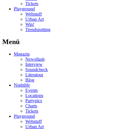
Tickets
Playground
Webstuff
Urban Art
Win!
Trendspotting
Menü
Magazin
Newsflash
Interview
Soundcheck
Literatour
Blog
Nightlife
Events
Locations
Partypics
Charts
Tickets
Playground
Webstuff
Urban Art