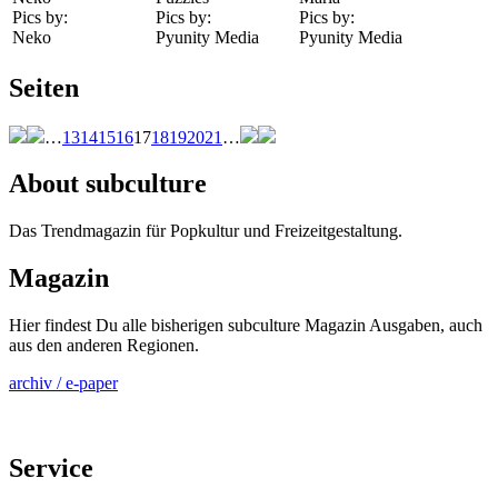
Pics by:
Pics by:
Pics by:
Neko
Pyunity Media
Pyunity Media
Seiten
…
13
14
15
16
17
18
19
20
21
…
About subculture
Das Trendmagazin für Popkultur und Freizeitgestaltung.
Magazin
Hier findest Du alle bisherigen subculture Magazin Ausgaben, auch
aus den anderen Regionen.
archiv / e-paper
Service