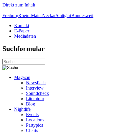
Direkt zum Inhalt
Freiburg
Rhein-Main-Neckar
Stuttgart
Bundesweit
Kontakt
E-Paper
Mediadaten
Suchformular
Magazin
Newsflash
Interview
Soundcheck
Literatour
Blog
Nightlife
Events
Locations
Partypics
Charts