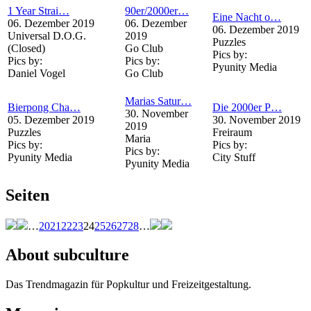
1 Year Strai…
90er/2000er…
Eine Nacht o…
06. Dezember 2019
06. Dezember
06. Dezember 2019
Universal D.O.G.
2019
Puzzles
(Closed)
Go Club
Pics by:
Pics by:
Pics by:
Pyunity Media
Daniel Vogel
Go Club
Marias Satur…
Bierpong Cha…
Die 2000er P…
30. November
05. Dezember 2019
30. November 2019
2019
Puzzles
Freiraum
Maria
Pics by:
Pics by:
Pics by:
Pyunity Media
City Stuff
Pyunity Media
Seiten
…
20
21
22
23
24
25
26
27
28
…
About subculture
Das Trendmagazin für Popkultur und Freizeitgestaltung.