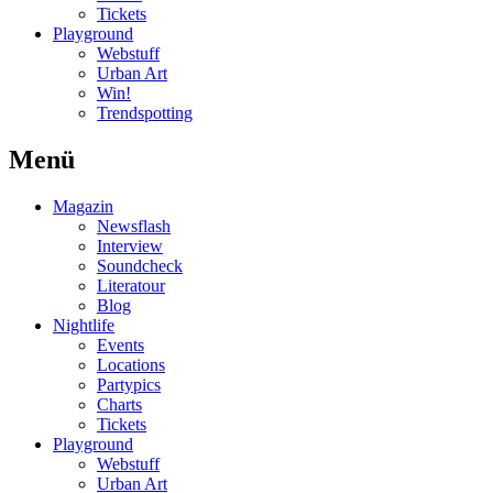
Tickets
Playground
Webstuff
Urban Art
Win!
Trendspotting
Menü
Magazin
Newsflash
Interview
Soundcheck
Literatour
Blog
Nightlife
Events
Locations
Partypics
Charts
Tickets
Playground
Webstuff
Urban Art