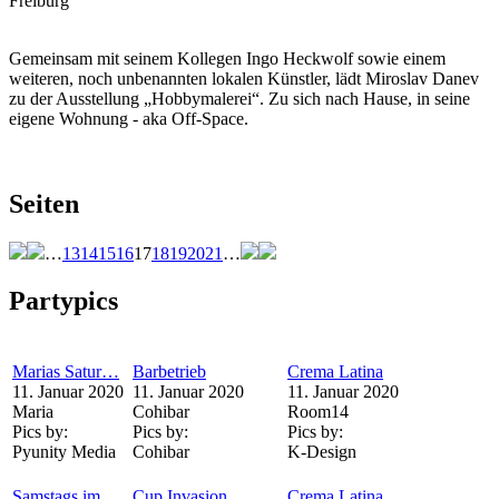
Freiburg
Gemeinsam mit seinem Kollegen Ingo Heckwolf sowie einem
weiteren, noch unbenannten lokalen Künstler, lädt Miroslav Danev
zu der Ausstellung „Hobbymalerei“. Zu sich nach Hause, in seine
eigene Wohnung - aka Off-Space.
Seiten
…
13
14
15
16
17
18
19
20
21
…
Partypics
Marias Satur…
Barbetrieb
Crema Latina
11. Januar 2020
11. Januar 2020
11. Januar 2020
Maria
Cohibar
Room14
Pics by:
Pics by:
Pics by:
Pyunity Media
Cohibar
K-Design
Samstags im…
Cup Invasion
Crema Latina