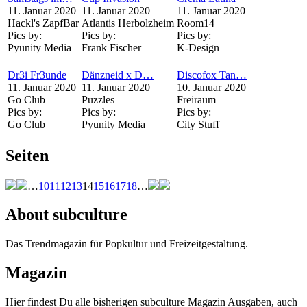
11. Januar 2020
11. Januar 2020
11. Januar 2020
Hackl's ZapfBar
Atlantis Herbolzheim
Room14
Pics by:
Pics by:
Pics by:
Pyunity Media
Frank Fischer
K-Design
Dr3i Fr3unde
Dänzneid x D…
Discofox Tan…
11. Januar 2020
11. Januar 2020
10. Januar 2020
Go Club
Puzzles
Freiraum
Pics by:
Pics by:
Pics by:
Go Club
Pyunity Media
City Stuff
Seiten
…
10
11
12
13
14
15
16
17
18
…
About subculture
Das Trendmagazin für Popkultur und Freizeitgestaltung.
Magazin
Hier findest Du alle bisherigen subculture Magazin Ausgaben, auch