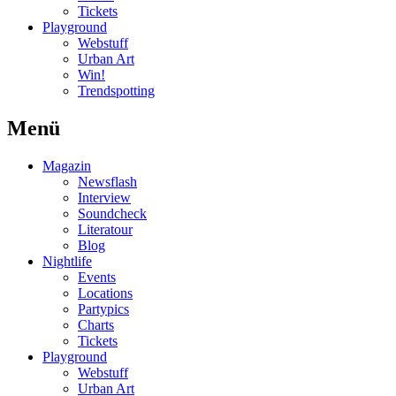
Tickets
Playground
Webstuff
Urban Art
Win!
Trendspotting
Menü
Magazin
Newsflash
Interview
Soundcheck
Literatour
Blog
Nightlife
Events
Locations
Partypics
Charts
Tickets
Playground
Webstuff
Urban Art