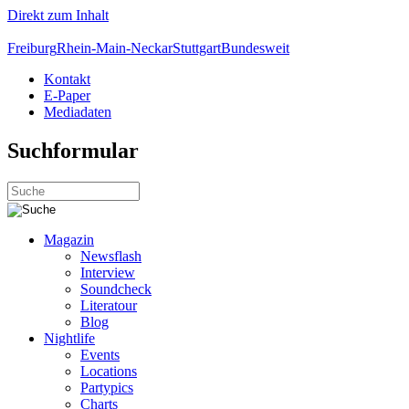
Direkt zum Inhalt
Freiburg
Rhein-Main-Neckar
Stuttgart
Bundesweit
Kontakt
E-Paper
Mediadaten
Suchformular
Magazin
Newsflash
Interview
Soundcheck
Literatour
Blog
Nightlife
Events
Locations
Partypics
Charts