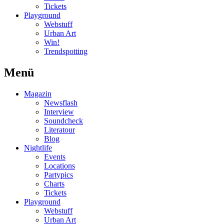
Tickets
Playground
Webstuff
Urban Art
Win!
Trendspotting
Menü
Magazin
Newsflash
Interview
Soundcheck
Literatour
Blog
Nightlife
Events
Locations
Partypics
Charts
Tickets
Playground
Webstuff
Urban Art