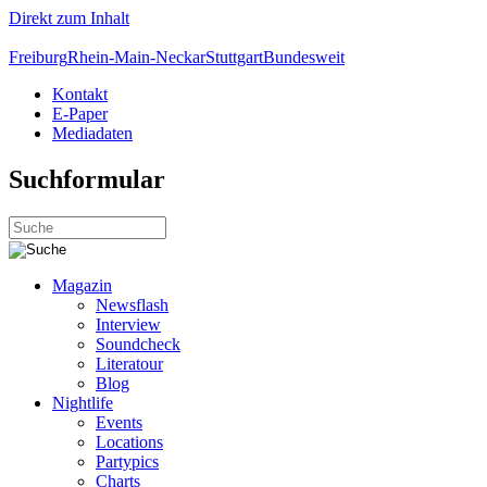
Direkt zum Inhalt
Freiburg
Rhein-Main-Neckar
Stuttgart
Bundesweit
Kontakt
E-Paper
Mediadaten
Suchformular
Magazin
Newsflash
Interview
Soundcheck
Literatour
Blog
Nightlife
Events
Locations
Partypics
Charts