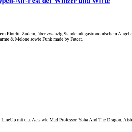
Open-Air-Fest der Winzer und Wirte
em Eintritt. Zudem, über zwanzig Stände mit gastronomischem Angebot
harme & Melone sowie Funk made by Fatcat.
en LineUp mit u.a. Acts wie Mad Professor, Yoha And The Dragon, Aish