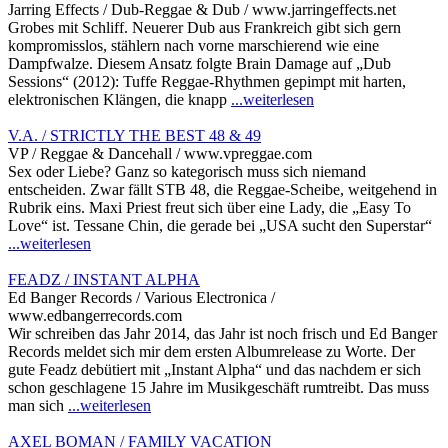
Jarring Effects / Dub-Reggae & Dub / www.jarringeffects.net
Grobes mit Schliff. Neuerer Dub aus Frankreich gibt sich gern
kompromisslos, stählern nach vorne marschierend wie eine
Dampfwalze. Diesem Ansatz folgte Brain Damage auf „Dub
Sessions“ (2012): Tuffe Reggae-Rhythmen gepimpt mit harten,
elektronischen Klängen, die knapp
...weiterlesen
V.A. / STRICTLY THE BEST 48 & 49
VP / Reggae & Dancehall / www.vpreggae.com
Sex oder Liebe? Ganz so kategorisch muss sich niemand
entscheiden. Zwar fällt STB 48, die Reggae-Scheibe, weitgehend in
Rubrik eins. Maxi Priest freut sich über eine Lady, die „Easy To
Love“ ist. Tessane Chin, die gerade bei „USA sucht den Superstar“
...weiterlesen
FEADZ / INSTANT ALPHA
Ed Banger Records / Various Electronica /
www.edbangerrecords.com
Wir schreiben das Jahr 2014, das Jahr ist noch frisch und Ed Banger
Records meldet sich mir dem ersten Albumrelease zu Worte. Der
gute Feadz debütiert mit „Instant Alpha“ und das nachdem er sich
schon geschlagene 15 Jahre im Musikgeschäft rumtreibt. Das muss
man sich
...weiterlesen
AXEL BOMAN / FAMILY VACATION