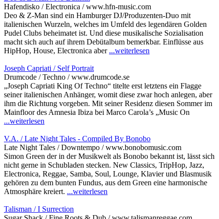
Hafendisko / Electronica / www.hfn-music.com
Deo & Z-Man sind ein Hamburger DJ/Produzenten-Duo mit
italienischen Wurzeln, welches im Umfeld des legendären Golden
Pudel Clubs beheimatet ist. Und diese musikalische Sozialisation
macht sich auch auf ihrem Debütalbum bemerkbar. Einflüsse aus
HipHop, House, Electronica aber
...weiterlesen
Joseph Capriati / Self Portrait
Drumcode / Techno / www.drumcode.se
„Joseph Capriati King Of Techno“ titelte erst letztens ein Flagge
seiner italienischen Anhänger, womit diese zwar hoch anlegen, aber
ihm die Richtung vorgeben. Mit seiner Residenz diesen Sommer im
Mainfloor des Amnesia Ibiza bei Marco Carola’s „Music On
...weiterlesen
V.A. / Late Night Tales - Compiled By Bonobo
Late Night Tales / Downtempo / www.bonobomusic.com
Simon Green der in der Musikwelt als Bonobo bekannt ist, lässt sich
nicht gerne in Schubladen stecken. New Classics, TripHop, Jazz,
Electronica, Reggae, Samba, Soul, Lounge, Klavier und Blasmusik
gehören zu dem bunten Fundus, aus dem Green eine harmonische
Atmosphäre kreiert.
...weiterlesen
Talisman / I Surrection
Sugar Shack / Fine Roots & Dub / www.talismanreggae.com