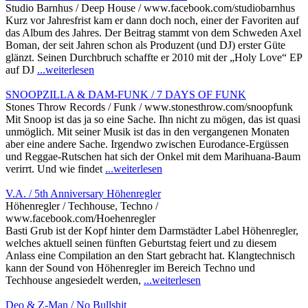
Studio Barnhus / Deep House / www.facebook.com/studiobarnhus
Kurz vor Jahresfrist kam er dann doch noch, einer der Favoriten auf
das Album des Jahres. Der Beitrag stammt von dem Schweden Axel
Boman, der seit Jahren schon als Produzent (und DJ) erster Güte
glänzt. Seinen Durchbruch schaffte er 2010 mit der „Holy Love“ EP
auf DJ
...weiterlesen
SNOOPZILLA & DAM-FUNK / 7 DAYS OF FUNK
Stones Throw Records / Funk / www.stonesthrow.com/snoopfunk
Mit Snoop ist das ja so eine Sache. Ihn nicht zu mögen, das ist quasi
unmöglich. Mit seiner Musik ist das in den vergangenen Monaten
aber eine andere Sache. Irgendwo zwischen Eurodance-Ergüssen
und Reggae-Rutschen hat sich der Onkel mit dem Marihuana-Baum
verirrt. Und wie findet
...weiterlesen
V.A. / 5th Anniversary Höhenregler
Höhenregler / Techhouse, Techno /
www.facebook.com/Hoehenregler
Basti Grub ist der Kopf hinter dem Darmstädter Label Höhenregler,
welches aktuell seinen fünften Geburtstag feiert und zu diesem
Anlass eine Compilation an den Start gebracht hat. Klangtechnisch
kann der Sound von Höhenregler im Bereich Techno und
Techhouse angesiedelt werden,
...weiterlesen
Deo & Z-Man / No Bullshit