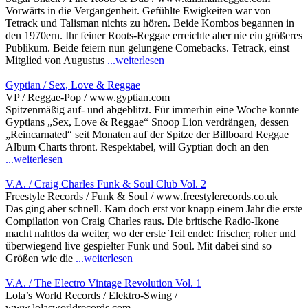
Vorwärts in die Vergangenheit. Gefühlte Ewigkeiten war von
Tetrack und Talisman nichts zu hören. Beide Kombos begannen in
den 1970ern. Ihr feiner Roots-Reggae erreichte aber nie ein größeres
Publikum. Beide feiern nun gelungene Comebacks. Tetrack, einst
Mitglied von Augustus
...weiterlesen
Gyptian / Sex, Love & Reggae
VP / Reggae-Pop / www.gyptian.com
Spitzenmäßig auf- und abgeblitzt. Für immerhin eine Woche konnte
Gyptians „Sex, Love & Reggae“ Snoop Lion verdrängen, dessen
„Reincarnated“ seit Monaten auf der Spitze der Billboard Reggae
Album Charts thront. Respektabel, will Gyptian doch an den
...weiterlesen
V.A. / Craig Charles Funk & Soul Club Vol. 2
Freestyle Records / Funk & Soul / www.freestylerecords.co.uk
Das ging aber schnell. Kam doch erst vor knapp einem Jahr die erste
Compilation von Craig Charles raus. Die britische Radio-Ikone
macht nahtlos da weiter, wo der erste Teil endet: frischer, roher und
überwiegend live gespielter Funk und Soul. Mit dabei sind so
Größen wie die
...weiterlesen
V.A. / The Electro Vintage Revolution Vol. 1
Lola’s World Records / Elektro-Swing /
www.lolasworldrecords.com