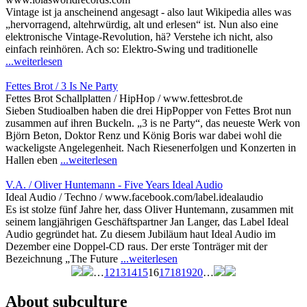
Vintage ist ja anscheinend angesagt - also laut Wikipedia alles was
„hervorragend, altehrwürdig, alt und erlesen“ ist. Nun also eine
elektronische Vintage-Revolution, hä? Verstehe ich nicht, also
einfach reinhören. Ach so: Elektro-Swing und traditionelle
...weiterlesen
Fettes Brot / 3 Is Ne Party
Fettes Brot Schallplatten / HipHop / www.fettesbrot.de
Sieben Studioalben haben die drei HipPopper von Fettes Brot nun
zusammen auf ihren Buckeln. „3 is ne Party“, das neueste Werk von
Björn Beton, Doktor Renz und König Boris war dabei wohl die
wackeligste Angelegenheit. Nach Riesenerfolgen und Konzerten in
Hallen eben
...weiterlesen
V.A. / Oliver Huntemann - Five Years Ideal Audio
Ideal Audio / Techno / www.facebook.com/label.idealaudio
Es ist stolze fünf Jahre her, dass Oliver Huntemann, zusammen mit
seinem langjährigen Geschäftspartner Jan Langer, das Label Ideal
Audio gegründet hat. Zu diesem Jubiläum haut Ideal Audio im
Dezember eine Doppel-CD raus. Der erste Tonträger mit der
Bezeichnung „The Future
...weiterlesen
…
12
13
14
15
16
17
18
19
20
…
Seiten
About subculture