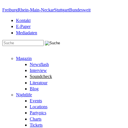
Direkt zum Inhalt
Freiburg
Rhein-Main-Neckar
Stuttgart
Bundesweit
Kontakt
E-Paper
Mediadaten
Suchformular
Magazin
Newsflash
Interview
Soundcheck
Literatour
Blog
Nightlife
Events
Locations
Partypics
Charts
Tickets