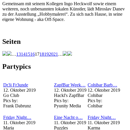
Gemeinsam mit seinem Kollegen Ingo Heckwolf sowie einem
weiteren, noch unbenannten lokalen Künstler, lädt Miroslav Danev
zu der Ausstellung „Hobbymalerei“. Zu sich nach Hause, in seine
eigene Wohnung - aka Off-Space.
Seiten
…
13
14
15
16
17
18
19
20
21
…
Partypics
Dr3i Fr3unde
ZapfBar Week…
Cohibar Barb…
12. Oktober 2019
12. Oktober 2019
12. Oktober 2019
Go Club
Hackl's ZapfBar
Cohibar
Pics by:
Pics by:
Pics by:
Frank Dabrunz
Pyunity Media
Cohibar
Friday Night…
Eine Nacht o…
Friday Night…
11. Oktober 2019
11. Oktober 2019
11. Oktober 2019
Maria
Puzzles
Karma