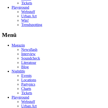
Tickets
Playground
Webstuff
Urban Art
Win!
Trendspotting
Menü
Magazin
Newsflash
Interview
Soundcheck
Literatour
Blog
Nightlife
Events
Locations
Partypics
Charts
Tickets
Playground
Webstuff
Urban Art