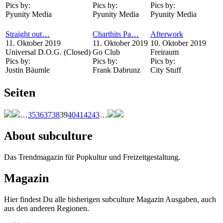
Pics by:
Pics by:
Pics by:
Pyunity Media
Pyunity Media
Pyunity Media
Straight out…
Charthits Pa…
Afterwork
11. Oktober 2019
11. Oktober 2019
10. Oktober 2019
Universal D.O.G. (Closed)
Go Club
Freiraum
Pics by:
Pics by:
Pics by:
Justin Bäumle
Frank Dabrunz
City Stuff
Seiten
…
35
36
37
38
39
40
41
42
43
…
About subculture
Das Trendmagazin für Popkultur und Freizeitgestaltung.
Magazin
Hier findest Du alle bisherigen subculture Magazin Ausgaben, auch
aus den anderen Regionen.