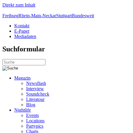
Direkt zum Inhalt
Freiburg
Rhein-Main-Neckar
Stuttgart
Bundesweit
Kontakt
E-Paper
Mediadaten
Suchformular
Magazin
Newsflash
Interview
Soundcheck
Literatour
Blog
Nightlife
Events
Locations
Partypics
Charts